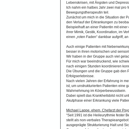
Lebenskrisen, mit Ängsten und Depressi
Ich nahm ein halbes Jahr zwei mal pro 
Bewegungstherapeutin teil.
Zunächst um mich in die Situation der P
den Verlauf der Erkrankungen zu beoba
Beispielhaft an einer Patientin mit eine
ihrer Mimik, Gestik, Koordination, im V
einen „roten Faden“ dankbar aufgriff, a
Auch einige Patienten mit Nebenwirkun
besser in ihren motorischen und sensor
Wir haben in der Gruppe auch viel gelac
Für mich war beeindruckend, wie schwie
nach einigen Stunden koordinieren kon
Die Übungen und die Gruppe gab den Pat
Erfolgserlebnisse.
Nach vielen Jahren der Erfahrung in me
ist, um unstrukturierten Patienten eine 
Wahrnehmung im Körperbewusstsein.
Dabei spielt das Krankheitsbild nicht u
Akutphase einer Erkrankung viele Patien
Michael Lappe. ehem. Chefarzt der Psyc
“Seit 1991 ist die Heileurythmie fester
stellt als non-verbales Therapieangebo
ausgeprägte Strukturierung Halt und Sic