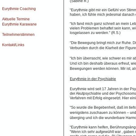
(Sabine R.)
Eurythmie Coaching
“Eurythmie gibt mir ein Gefühl von Stimm
haben, ich fühle mich jedesmal danach e
Aktuelle Termine
“Ich fand mich ganz schnell an mein Leb
Eurythmie Karawane
vielen Problemen behaftet sein kann, wi
losgelassen zu werden.” (R.S.)
Teilnehmerstimmen
“Die Bewegung bringt mich zur Ruhe. Di
Kontakt/Links
Verbunden durch die Klarheit der Figure
“Ich bin überrascht, wie schwer es mir 
Und ich bin deshalb überaus erfreut, wie
Bewegungen werden können. Mir ist, als
Eurythmie in der Psychiatrie
Eurythmie wird seit 17 Jahren in der Psy
der Akutpsychiatrie und der Psychosom
Verfahren mit Erfolg eingesetzt. Hier ei
“So wurde die Begebenheit, daß im tief
wenigstens zuschauen zu können – und hi
überging und ich die wunderbare Harmon
“Eurythmie kann helfen, Berührungsängs
“Wenn ich sehr aufgewühlt war , gabe