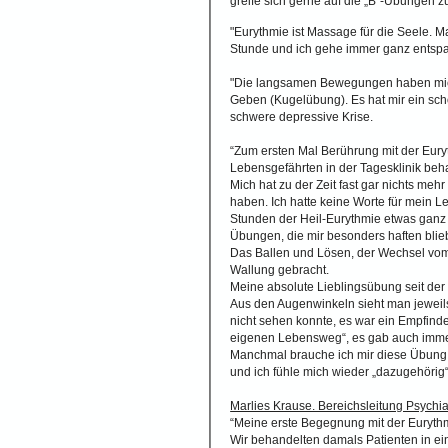
greife sich gerne auf die „B“-Übungen zu
"Eurythmie ist Massage für die Seele. M
Stunde und ich gehe immer ganz entspan
"Die langsamen Bewegungen haben mich
Geben (Kugelübung). Es hat mir ein sc
schwere depressive Krise.
“Zum ersten Mal Berührung mit der Eury
Lebensgefährten in der Tagesklinik beh
Mich hat zu der Zeit fast gar nichts me
haben. Ich hatte keine Worte für mein Le
Stunden der Heil-Eurythmie etwas ganz 
Übungen, die mir besonders haften blie
Das Ballen und Lösen, der Wechsel vom
Wallung gebracht.
Meine absolute Lieblingsübung seit der 
Aus den Augenwinkeln sieht man jeweils d
nicht sehen konnte, es war ein Empfin
eigenen Lebensweg“, es gab auch immer
Manchmal brauche ich mir diese Übung n
und ich fühle mich wieder „dazugehörig“
Marlies Krause. Bereichsleitung Psychi
“Meine erste Begegnung mit der Eurythmi
Wir behandelten damals Patienten in e