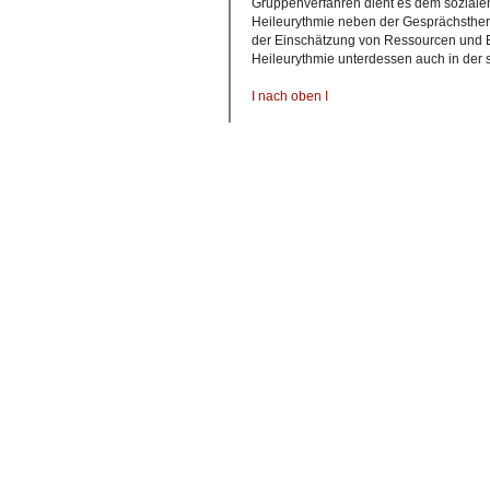
Gruppenverfahren dient es dem sozialen 
Heileurythmie neben der Gesprächsther
der Einschätzung von Ressourcen und E
Heileurythmie unterdessen auch in der s
I nach oben I