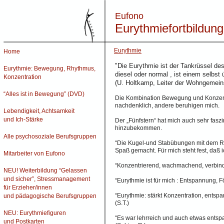
Eufono
Eurythmiefortbildun
Eurythmie
Home
"Die Eurythmie ist der Tankrüssel de
Eurythmie: Bewegung, Rhythmus,
diesel oder normal , ist einem selbst 
Konzentration
(U. Holtkamp, Leiter der Wohngemeins
“
Alles ist in Bewegung
” (DVD)
Die Kombination Bewegung und Konzent
nachdenklich, andere beruhigen mich.
Lebendigkeit, Achtsamkeit
und Ich-Stärke
Der „Fünfstern“ hat mich auch sehr fas
hinzubekommen.
Alle psychosoziale Berufsgruppen
“Die Kugel-und Stabübungen mit dem Rhy
Spaß gemacht. Für mich steht fest, daß 
Mitarbeiter von Eufono
“Konzentrierend, wachmachend, verbind
NEU! Weiterbildung “Gelassen
und sicher”, Stressmanagement
“Eurythmie ist für mich : Entspannung, 
für Erzieher/innen
“Eurythmie: stärkt Konzentration, entsp
und pädagogische Berufsgruppen
(S.T.)
NEU: Eurythmiefiguren
“Es war lehrreich und auch etwas ents
und Postkarten